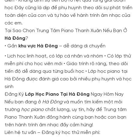
diễn • Khẳng định sự tiến bộ rõ rệt qua từng giai đoạn
học Đây cũng là dịp để phụ huynh theo dõi sự phát triển
toàn diện của con và tự hào về hành trình âm nhạc của
các em.
Tại Sao Chọn Trung Tâm Piano Thanh Xuân Nếu Bạn Ở
Hà Đông
?
• Gần
khu vực Hà Đông
– dễ dàng di chuyển
• Lịch học linh hoạt, có lớp cá nhân và nhóm • Có lớp thử
miễn phí cho học viên mới • Giáo trình rõ ràng, theo dõi
tiến độ dễ dàng qua từng buổi học • Lớp học piano tại
Hà Đông được đánh giá cao bởi nhiều phụ huynh và học
sinh
Đăng Ký
Lớp Học Piano Tại Hà Đông
Ngay Hôm Nay
Nếu bạn đang ở
Hà Đông
và muốn tìm kiếm một môi
trường
học piano
chất lượng, uy tín, hãy để Trung tâm
Piano Thanh Xuân đồng hành cùng bạn hoặc con bạn
trên hành trình âm nhạc đầy cảm hứng!
Liên hệ tư vấn – Đăng ký học thử miễn phí: