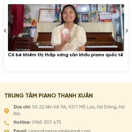
Cô bé khiếm thị thắp sáng sân khấu piano quốc tế
TRUNG TÂM PIANO THANH XUÂN
Địa chỉ:
Số 22 liền kề 11A, KĐT Mỗ Lao, Hà Đông, Hà
Nội
Hotline:
0965 307 475
Email:
pianothanhxuan@gmail.com