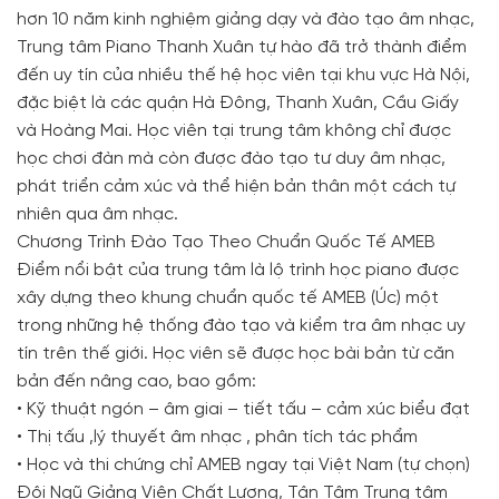
hơn 10 năm kinh nghiệm giảng dạy và đào tạo âm nhạc,
Trung tâm Piano Thanh Xuân tự hào đã trở thành điểm
đến uy tín của nhiều thế hệ học viên tại khu vực Hà Nội,
đặc biệt là các quận Hà Đông, Thanh Xuân, Cầu Giấy
và Hoàng Mai. Học viên tại trung tâm không chỉ được
học chơi đàn mà còn được đào tạo tư duy âm nhạc,
phát triển cảm xúc và thể hiện bản thân một cách tự
nhiên qua âm nhạc.
Chương Trình Đào Tạo Theo Chuẩn Quốc Tế AMEB
Điểm nổi bật của trung tâm là lộ trình học piano được
xây dựng theo khung chuẩn quốc tế AMEB (Úc) một
trong những hệ thống đào tạo và kiểm tra âm nhạc uy
tín trên thế giới. Học viên sẽ được học bài bản từ căn
bản đến nâng cao, bao gồm:
• Kỹ thuật ngón – âm giai – tiết tấu – cảm xúc biểu đạt
• Thị tấu ,lý thuyết âm nhạc , phân tích tác phẩm
• Học và thi chứng chỉ AMEB ngay tại Việt Nam (tự chọn)
Đội Ngũ Giảng Viên Chất Lượng, Tận Tâm Trung tâm