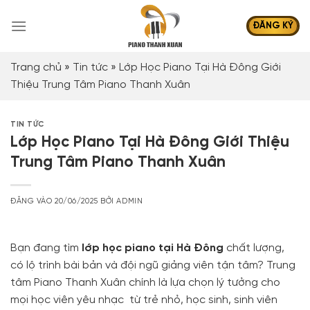
Bỏ
qua
ĐĂNG KÝ
nội
dung
Trang chủ
»
Tin tức
»
Lớp Học Piano Tại Hà Đông Giới
Thiệu Trung Tâm Piano Thanh Xuân
TIN TỨC
Lớp Học Piano Tại Hà Đông Giới Thiệu
Trung Tâm Piano Thanh Xuân
ĐĂNG VÀO
20/06/2025
BỞI
ADMIN
Bạn đang tìm
lớp học piano tại Hà Đông
chất lượng,
có lộ trình bài bản và đội ngũ giảng viên tận tâm? Trung
tâm Piano Thanh Xuân chính là lựa chọn lý tưởng cho
mọi học viên yêu nhạc từ trẻ nhỏ, học sinh, sinh viên