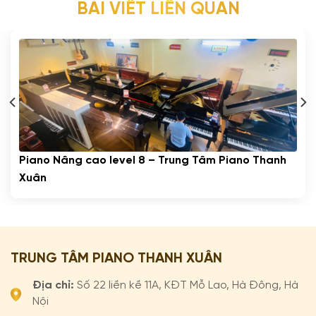
BÀI VIẾT LIÊN QUAN
Piano Nâng cao level 8 – Trung Tâm Piano Thanh
Xuân
TRUNG TÂM PIANO THANH XUÂN
Địa chỉ:
Số 22 liền kề 11A, KĐT Mỗ Lao, Hà Đông, Hà
Nội