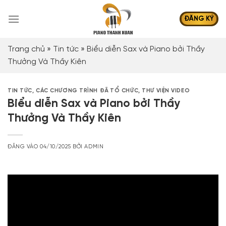
Bỏ
qua
ĐĂNG KÝ
nội
dung
Trang chủ
»
Tin tức
»
Biểu diễn Sax và Piano bởi Thầy
Thưởng Và Thầy Kiên
TIN TỨC
,
CÁC CHƯƠNG TRÌNH ĐÃ TỔ CHỨC
,
THƯ VIỆN VIDEO
Biểu diễn Sax và Piano bởi Thầy
Thưởng Và Thầy Kiên
ĐĂNG VÀO
04/10/2025
BỞI
ADMIN